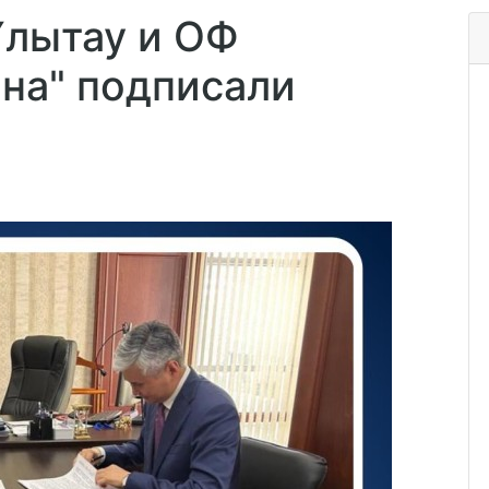
Ұлытау и ОФ
ына" подписали