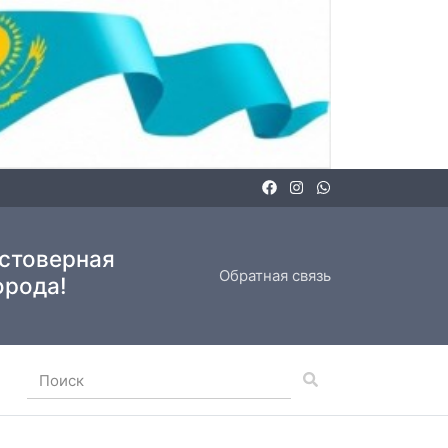
остоверная
Обратная связь
орода!