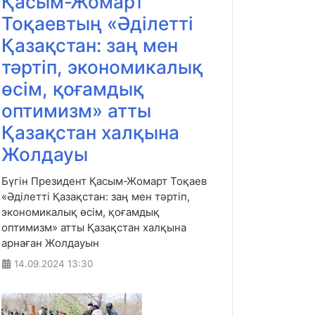
Қасым-Жомарт
Тоқаевтың «Әділетті
Қазақстан: заң мен
тәртіп, экономикалық
өсім, қоғамдық
оптимизм» атты
Қазақстан халқына
Жолдауы
Бүгін Президент Қасым-Жомарт Тоқаев
«Әділетті Қазақстан: заң мен тәртіп,
экономикалық өсім, қоғамдық
оптимизм» атты Қазақстан халқына
арнаған Жолдауын
14.09.2024
13:30