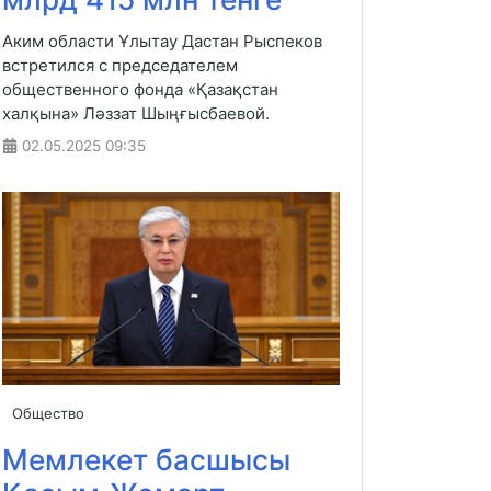
Аким области Ұлытау Дастан Рыспеков
встретился с председателем
общественного фонда «Қазақстан
халқына» Ләззат Шыңғысбаевой.
02.05.2025
09:35
Общество
Мемлекет басшысы