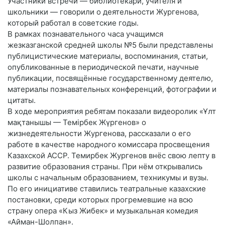
Участники встречи — библиотекари, учителя и
школьники — говорили о деятельности Жургенова,
который работал в советские годы.
В рамках познавательного часа учащимся
жезказганской средней школы №5 были представлены
публицистические материалы, воспоминания, статьи,
опубликованные в периодической печати, научные
публикации, посвящённые государственному деятелю,
материалы познавательных конференций, фотографии и
цитаты.
В ходе мероприятия ребятам показали видеоролик «Ұлт
мақтанышы — Темірбек Жүргенов» о
жизнедеятельности Жургенова, рассказали о его
работе в качестве народного комиссара просвещения
Казахской АССР. Темирбек Жургенов внёс свою лепту в
развитие образования страны. При нём открывались
школы с начальным образованием, техникумы и вузы.
По его инициативе ставились театральные казахские
постановки, среди которых прогремевшие на всю
страну опера «Кыз Жибек» и музыкальная комедия
«Айман-Шолпан».