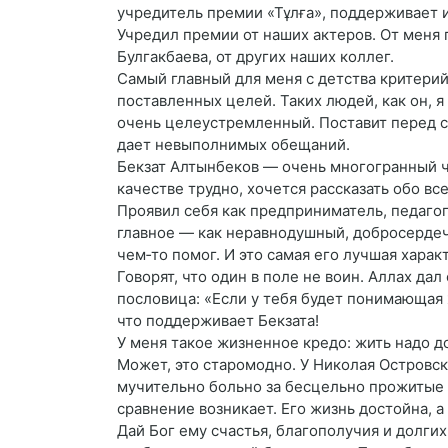
учредитель премии «Тұлға», поддерживает и
Учредил премии от наших актеров. От меня 
Булгакбаева, от других наших коллег.
Самый главный для меня с детства критери
поставленных целей. Таких людей, как он, 
очень целеустремленный. Поставит перед со
дает невыполнимых обещаний.
Бекзат Алтынбеков — очень многогранный ч
качестве трудно, хочется рассказать обо вс
Проявил себя как предприниматель, педагог
главное — как неравнодушный, добросердеч
чем‑то помог. И это самая его лучшая харак
Говорят, что один в поле не воин. Аллах да
пословица: «Если у тебя будет понимающая 
что поддерживает Бекзата!
У меня такое жизненное кредо: жить надо д
Может, это старомодно. У Николая Островск
мучительно больно за бесцельно прожитые г
сравнение возникает. Его жизнь достойна,
Дай Бог ему счастья, благополучия и долгих