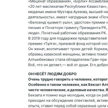
«Меценат образования», «Бірлік» Ассамблеи
«20 лет маслихатам Республики Казахстан»,
медалью имени Мухтара Ауэзова, высшей на
деятельность», имеет нагрудные знаки «По
«Белсенді қызметі үшін», удостоен премии
письмо и Почетную грамоту Президента РК
люди». Почетный работник образования РК.
В 2019 году для поддержки представителей 
премию «Тұлға», призовой фонд которой сос
Он женат, воспитывает троих детей: Коркем
образец казахской женщины, активно помога
Алтынбековых стала обладателем Гран-при 
Всё, что он делает, — всё от души. Его доб
ОН НЕСЁТ ЛЮДЯМ ДОБРО
Очень трудно говорить о человеке, которо
Особенно о таком человеке, как Бекзат Ал
чисто человеческие, и деловые качества. 
Бекзата я помню еще молодым, когда он рабо
приходил на обсуждение спектаклей, активн
опыта, ставил перед собой серьезные цели 