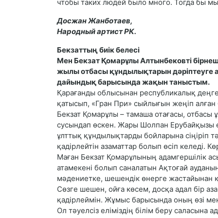
чтобы таких людей было много. Тогда бы м
Досжан Жанботаев,
Народный артист РК.
Бекзаттың биік белесі
Мен Бекзат Қомарұлы Алтынбековті бірнеш
жылы отбасы құндылықтарын дәріптеуге ар
дайындық барысында жақын таныстым.
Қарағанды облысынан республикалық деңгей
қатысып, «Гран При» сыйлығын жеңіп алған
Бекзат Қомарұлы – тамаша отағасы, отбасы 
сусындап өскен. Жары Шолпан Ерубайқызы е
ұлттық құндылықтарды бойларына сіңіріп тә
қадірлейтін азаматтар болып өсіп келеді. К
Маған Бекзат Қомарұлының адамгершілік ас
атамекені болып саналатын Ақтоғай ауданын
мәдениетке, шешендік өнерге жастайынан қ
Сөзге шешен, ойға көсем, досқа адал бір аз
қадірлеймін. Жұмыс барысында оның өзі мен 
Ол тәуелсіз еліміздің білім беру саласына 