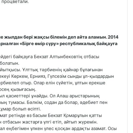
ы процветали.
е жылдан бері жақсы білемін деп айта аламын. 2014
налған «Бірге өмір сүру» республикалық байқауға
дегі байқауға Бекзат Алтынбековтің отбасы
 болатын.
ұйытқысы. Ұлттық тәрбиенің қайнар бұлағынан
кеуі Көркем, Ернияз, Гүлсезім сынды ұл-қыздардын
рбиелеп отыр. Олар елін сүйетін, ұлтын ерекше
өрсең қызығасың.
ыл қасиеттері ұнайды. Ол Алаш арыстарының
ың тумасы. Бәлкім, содан да болар, әдебиет пен
ұмар болып өсіпті.
амат ретінде өз басым Бекзат Қомарұлын қатты
отбасын жастарға үлгі етіп, айтып жүремін.
адал еңбегімен үлкен үлес қосқан ардақты азамат. Осы