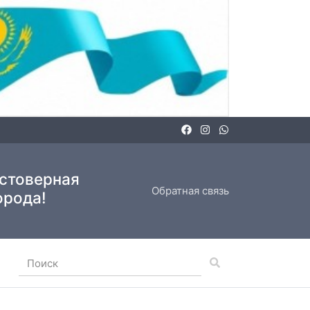
остоверная
Обратная связь
орода!