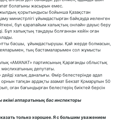
рапат болатыны жасырын емес.
9 жылдың қорытындысы бойынша Қазақстан
аму министрлігі ұйымдастырған байқауда иеленген
ткені, бұл қарапайым халықтың онлайн-дауыс беру
. Бұл халықтың таңдауы болғаннан кейін оған
ылады.
лантты басшы, ұйымдастырушы. Қай жерде болмасын,
 идеяларымен, тың бастамаларымен сол жұмысты
икалық «АМАNАТ» партиясының Қарағанды облыстық
 мәслихатының депутаты.
дейді халық даналығы. Өмір белестерінде адал
 орнын тапқан ардақты азамат Бекзат Қомарұлын 50
ып, оған бағындырған белестерің биіктей берсін
 әкімі аппаратының бас инспекторы
казать только хорошее. Я с большим уважением