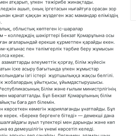
мен атқарып, үлкен тәжірибе жинақтады.
леджін ашып, оның іргетасын нығайтуға орасан зор
ынан қанат қаққан жүздеген жас мамандар еліміздің
.
лық, облыстық көптеген іс-шаралар
м – колледждің шәкірттері Бекзат Қомарұлына осы
уған ағаларындай ерекше құрметпен қарайды екен.
рым-қатынас пен тәлімгерлік тәрбие беру жұмысын
олса керек.
азаматтарды әлеуметтік қорғау, білім жүйесін
ясатын іске асыру бағытында үлкен жұмыстар
олындағы ізгі істері жұртшылыққа жақсы белгілі.
тік жобалардың ұйытқысы, ұйымдастырушысы.
 Республикасының Білім және ғылым министрлігінің
мен марапатталды. Бұл Бекзат Қомарұлының білім
айықты баға деп білемін.
н көрсеткен көмегін жариялағанды ұнатпайды. Бұл
 керек. «Береке бергенге бітеді» — демекші дана
 шалғайдағы ауыл түлектері мен дарынды және көп
на өз демеушілігін үнемі көрсетіп келеді.
дің алғысы деп санайды. Дегенмен, адамды шын