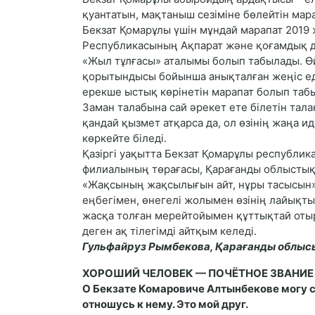
қуантатын, мақтаныш сезіміне бөлейтін ма
Бекзат Қомарұлы үшін мұндай марапат 201
Республикасының Ақпарат және қоғамдық д
«Жыл тұлғасы» аталымы болып табылады. Өй
қорытындысы бойынша анықталған жеңіс еді
ерекше ыстық көрінетін марапат болып таб
Заман талабына сай әрекет ете білетін та
қандай қызмет атқарса да, ол өзінің жаңа
көркейте біледі.
Қазіргі уақытта Бекзат Қомарұлы республ
филиалының төрағасы, Қарағанды облыстық
«Жақсының жақсылығын айт, нұры тасысын» 
еңбегімен, өнегелі жолымен өзінің лайықты
жасқа толған мерейтойымен құттықтай отыр
деген ақ тілегімді айтқым келеді.
Гульфайруз Рымбекова,
Қарағанды облысы
ХОРОШИЙ ЧЕЛОВЕК — ПОЧЁТНОЕ ЗВАНИЕ
О Бекзате Комаровиче Алтынбекове могу с
отношусь к нему. Это мой друг.