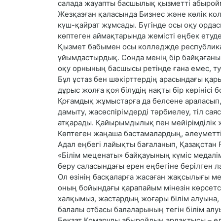
салада жауапты басшылық қызметті абырой
Жезқазған қаласында Бизнес және көлік кол
күш-қайрат жұмсады. Бүгінде осы оқу ордас
көптеген аймақтарында жемісті еңбек етуде
Қызмет бабымен осы колледжде республика
ұйымдастырдық. Сонда менің бір байқағаны
оқу орнының басшысы ретінде ғана емес, т
Бұл ұстаз бен шәкірттердің арасындағы қа
дұрыс жолға қоя білудің нақты бір көрінісі б
Қоғамдық жұмыстарға да белсене араласып, 
дамыту, жасөспірімдерді тәрбиелеу, тіл са
атқарады. Қайырымдылық пен мейірімділік ж
Көптеген жаңаша бастамалардың, әлеумет
Адал еңбегі лайықты бағаланып, Қазақстан
«Білім меценаты» байқауының күміс медалі
беру саласындағы ерен еңбегіне берілген л
Ол өзінің басқаларға жасаған жақсылығы ме
оның бойындағы қарапайым мінезін көрсетсе
халқымыз, жастардың жоғары білім алуына,
балалы отбасы балаларының тегін білім алуы
Бекзат Қомарұлы абыройдың ардақтысы – ел