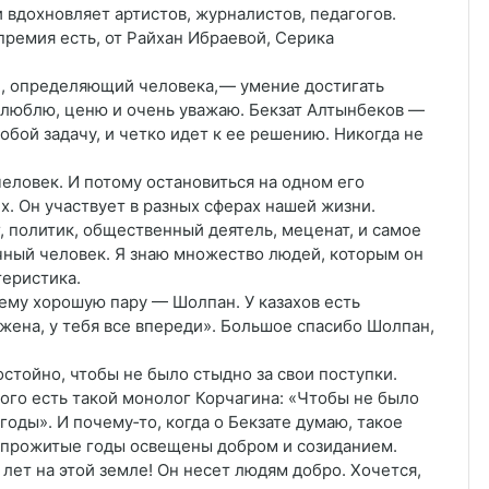
 вдохновляет артистов, журналистов, педагогов.
премия есть, от Райхан Ибраевой, Серика
й, определяющий человека, — умение достигать
я люблю, ценю и очень уважаю. Бекзат Алтынбеков —
бой задачу, и четко идет к ее решению. Никогда не
еловек. И потому остановиться на одном его
ех. Он участвует в разных сферах нашей жизни.
, политик, общественный деятель, меценат, и самое
ный человек. Я знаю множество людей, которым он
теристика.
л ему хорошую пару — Шолпан. У казахов есть
жена, у тебя все впереди». Большое спасибо Шолпан,
остойно, чтобы не было стыдно за свои поступки.
ого есть такой монолог Корчагина: «Чтобы не было
оды». И почему‑то, когда о Бекзате думаю, такое
 а прожитые годы освещены добром и созиданием.
 лет на этой земле! Он несет людям добро. Хочется,