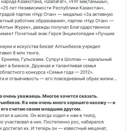
 народа Казахстана, «Шапағат», «Ұлт мақтанышы»,
 «25 лет Независимости Республики Казахстан»,
градой партии «Нұр Отан» — медалью «За активную
четный работник образования», партии «Нұр Отан» —
 «Алтын Жүрек», дважды получал Благодарственное
, имеет Почетный знак Героя Энциклопедии «Лучшие
науки и искусства Бекзат Алтынбеков учредил
тавил 8 млн тенге.
, Ернияза, Гульсезим. Супруга Шолпан — идеальный
ет в бизнесе. Дружная и талантливая семья
областного конкурса «Семья года — 2012».
рота и отзывчивость — его повседневный образ жизни…
го очень уважаешь. Многое хочется сказать.
тынбеков. Я в нем очень много хорошего нахожу — и
Я его считаю своим младшим другом.
тал в школе. Он всегда ходил к нам в театр,
о участвовал в них. Постепенно рос, набирался
и достигал их. И теперь он — известный меценат,