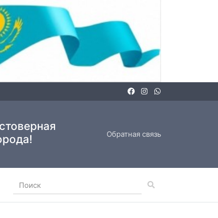
остоверная
Обратная связь
орода!