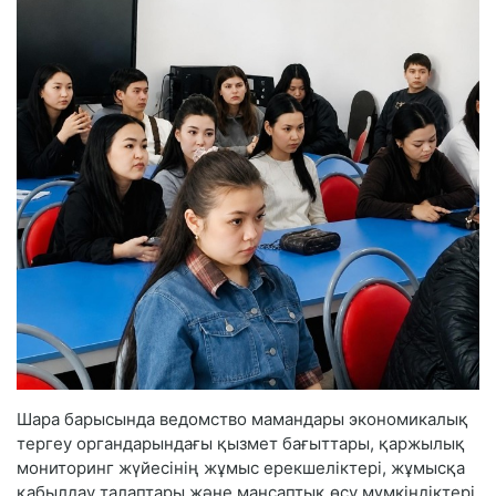
Шара барысында ведомство мамандары экономикалық
тергеу органдарындағы қызмет бағыттары, қаржылық
мониторинг жүйесінің жұмыс ерекшеліктері, жұмысқа
қабылдау талаптары және мансаптық өсу мүмкіндіктері