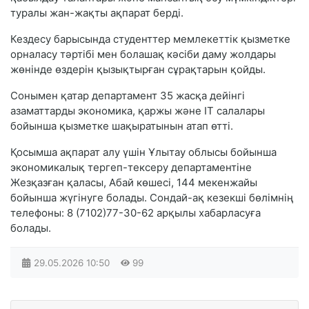
туралы жан-жақты ақпарат берді.
Кездесу барысында студенттер мемлекеттік қызметке
орналасу тәртібі мен болашақ кәсіби даму жолдары
жөнінде өздерін қызықтырған сұрақтарын қойды.
Сонымен қатар департамент 35 жасқа дейінгі
азаматтарды экономика, қаржы және IT салалары
бойынша қызметке шақыратынын атап өтті.
Қосымша ақпарат алу үшін Ұлытау облысы бойынша
экономикалық тергеп-тексеру департаментіне
Жезқазған қаласы, Абай көшесі, 144 мекенжайы
бойынша жүгінуге болады. Сондай-ақ кезекші бөлімнің
телефоны: 8 (7102)77-30-62 арқылы хабарласуға
болады.
29.05.2026
10:50
99