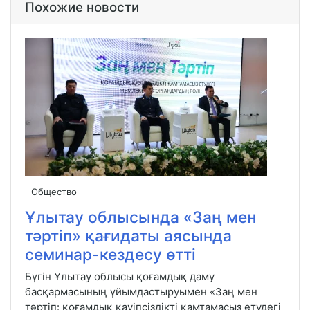
Похожие новости
Общество
Ұлытау облысында «Заң мен
тәртіп» қағидаты аясында
семинар-кездесу өтті
Бүгін Ұлытау облысы қоғамдық даму
басқармасының ұйымдастыруымен «Заң мен
тәртіп: қоғамдық қауіпсіздікті қамтамасыз етудегі