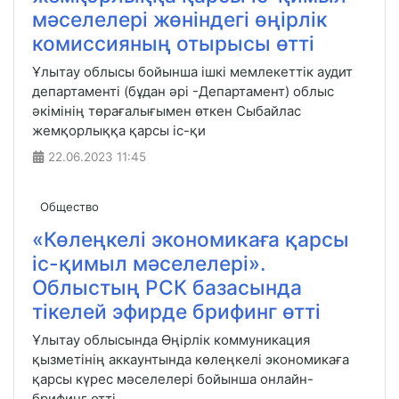
мәселелері жөніндегі өңірлік
комиссияның отырысы өтті
Ұлытау облысы бойынша ішкі мемлекеттік аудит
департаменті (бұдан әрі -Департамент) облыс
әкімінің төрағалығымен өткен Сыбайлас
жемқорлыққа қарсы іс-қи
22.06.2023
11:45
Общество
«Көлеңкелі экономикаға қарсы
іс-қимыл мәселелері».
Облыстың РСК базасында
тікелей эфирде брифинг өтті
Ұлытау облысында Өңірлік коммуникация
қызметінің аккаунтында көлеңкелі экономикаға
қарсы күрес мәселелері бойынша онлайн-
брифинг өтті.