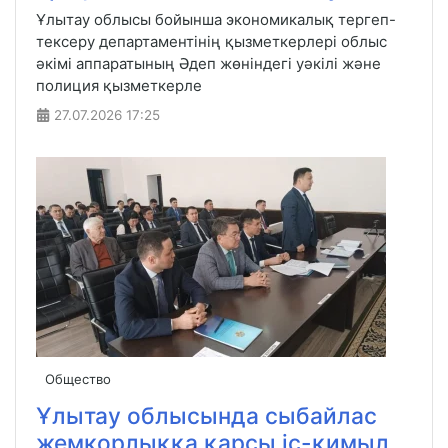
Ұлытау облысы бойынша экономикалық тергеп-
тексеру департаментінің қызметкерлері облыс
әкімі аппаратының Әдеп жөніндегі уәкілі және
полиция қызметкерле
27.07.2026
17:25
Общество
Ұлытау облысында сыбайлас
жемқорлыққа қарсы іс-қимыл