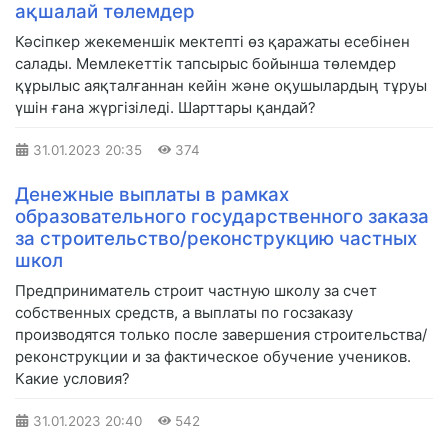
ақшалай төлемдер
Кәсіпкер жекеменшік мектепті өз қаражаты есебінен
салады. Мемлекеттік тапсырыс бойынша төлемдер
құрылыс аяқталғаннан кейін және оқушылардың тұруы
үшін ғана жүргізіледі. Шарттары қандай?
31.01.2023
20:35
374
Денежные выплаты в рамках
образовательного государственного заказа
за строительство/реконструкцию частных
школ
Предприниматель строит частную школу за счет
собственных средств, а выплаты по госзаказу
производятся только после завершения строительства/
реконструкции и за фактическое обучение учеников.
Какие условия?
31.01.2023
20:40
542