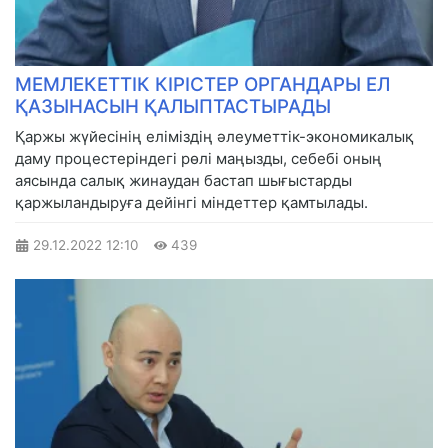
МЕМЛЕКЕТТІК КІРІСТЕР ОРГАНДАРЫ ЕЛ
ҚАЗЫНАСЫН ҚАЛЫПТАСТЫРАДЫ
Қаржы жүйесінің еліміздің әлеуметтік-экономикалық
даму процестеріндегі рөлі маңызды, себебі оның
аясында салық жинаудан бастап шығыстарды
қаржыландыруға дейінгі міндеттер қамтылады.
29.12.2022
12:10
439