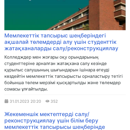
Мемлекеттік тапсырыс шеңберіндегі
ақшалай төлемдерді алу үшін студенттік
жатақханаларды салу/реконструкциялау
Колледждер мен жоғары оқу орындарының
студенттеріне арналған жатақхана салу кезінде
құрылыс салушының шығындарын ішінара өтеуді
көздейтін мемлекеттік тапсырысты орналастыру тетігі
бойынша төлем мерзімі қысқартылды және төлемдер
сомасы ұлғайтылды.
31.01.2023
20:20
352
Жекеменшік мектептерді салу/
реконструкциялау үшін білім беру
мемлекеттік тапсырысы шеңберінде